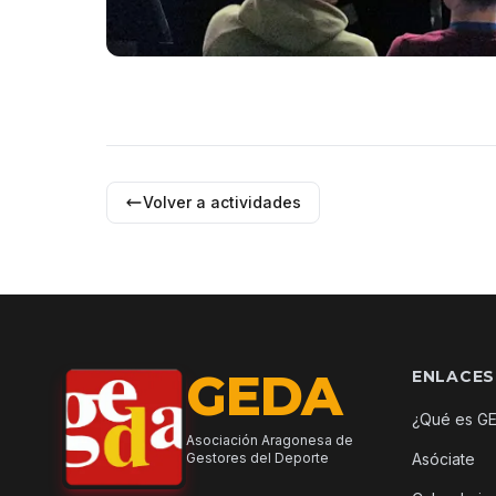
Volver a actividades
GEDA
ENLACES
¿Qué es G
Asociación Aragonesa de
Gestores del Deporte
Asóciate