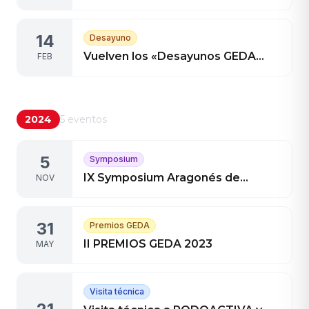
mano de nuestro colaborador
ANDA Ingeniería
14
Desayuno
Vuelven los «Desayunos GEDA
FEB
con…»
2024
5
eventos
5
Symposium
IX Symposium Aragonés de
NOV
Gestión en el Deporte, los días 21
y 22 en Zaragoza
31
Premios GEDA
II PREMIOS GEDA 2023
MAY
Visita técnica