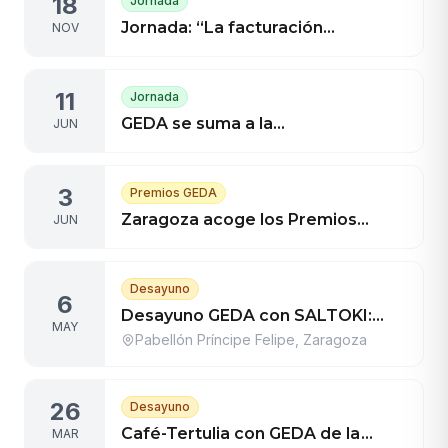
18
Jornada
Jornada: “La facturación
NOV
electrónica en las entidades
deportivas aragonesas:
11
Jornada
implantación inminente”
GEDA se suma a la
JUN
conmemoración del centenario
del CN Helios
3
Premios GEDA
Zaragoza acoge los Premios
JUN
GEDA 2024 el próximo 19 de junio
en el Espacio Xplora
Desayuno
6
Desayuno GEDA con SALTOKI:
MAY
Iluminación y control de
Pabellón Príncipe Felipe, Zaragoza
instalaciones deportivas
26
Desayuno
Café-Tertulia con GEDA de la
MAR