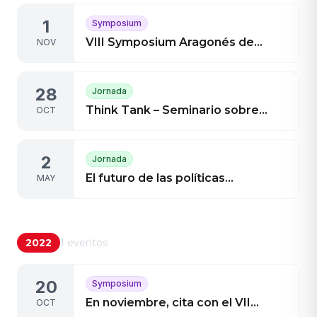
en el deporte en el entorno
1
Symposium
laboral, la influencia de la
Inteligencia Artificial y la calidad
VIII Symposium Aragonés de
NOV
de eventos deportivos
Gestión en el Deporte
28
Jornada
Think Tank – Seminario sobre
OCT
Selección del valor óptimo y
determinación del presupuesto
2
Jornada
en licitaciones de servicios
deportivos 2023
El futuro de las políticas
MAY
deportivas aragonesas, a debate
2022
1
eventos
20
Symposium
En noviembre, cita con el VII
OCT