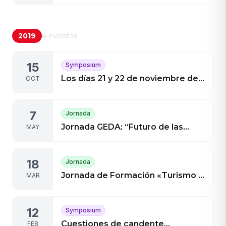
Symposium Aragonés de Gestión
en el Deporte de GEDA
2019
4
eventos
15
Symposium
Los días 21 y 22 de noviembre de
OCT
2019, VI Symposium Aragonés de
Gestión en el Deporte
7
Jornada
Jornada GEDA: “Futuro de las
MAY
políticas deportivas aragonesas.
Elecciones Autonómicas Mayo
18
Jornada
2019”.
Jornada de Formación «Turismo y
MAR
deporte: un binomio de éxito»
12
Symposium
Cuestiones de candente
FEB