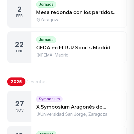
Jornada
2
Mesa redonda con los partidos
FEB
políticos sobre el deporte
Zaragoza
aragonés
Jornada
22
GEDA en FITUR Sports Madrid
ENE
IFEMA, Madrid
2025
7
eventos
Symposium
27
X Symposium Aragonés de
NOV
Gestión en el Deporte
Universidad San Jorge, Zaragoza