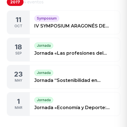
2017
4
eventos
11
Symposium
IV SYMPOSIUM ARAGONÉS DE
OCT
GESTIÓN EN EL DEPORTE
18
Jornada
Jornada «Las profesiones del
SEP
deporte y su regulación»
23
Jornada
Jornada “Sostenibilidad en
MAY
Edificios de Instalaciones
Deportivas”
1
Jornada
Jornada «Economía y Deporte:
MAR
Gastos y Beneficios en Eventos
Deportivos»