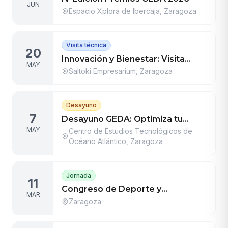
JUN
Espacio Xplora de Ibercaja, Zaragoza
Visita técnica
20
Innovación y Bienestar: Visita
MAY
Técnica de GEDA al Centro
Saltoki Empresarium, Zaragoza
Tecnológico de Saltoki
Desayuno
7
Desayuno GEDA: Optimiza tu
MAY
gestión deportiva con Inteligencia
Centro de Estudios Tecnológicos de
Océano Atlántico, Zaragoza
Artificial
Jornada
11
Congreso de Deporte y
MAR
Municipalismo
Zaragoza