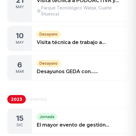
21
Visita técnica a PODOACTIVA y
MAY
café con Eboca
Parque Tecnológico Walqa, Cuarte
(Huesca)
10
Desayuno
Visita técnica de trabajo a
MAY
Podoactiva y degustación de café
con Eboca
6
Desayuno
Desayunos GEDA con…
MAR
AvaibookSports.com
2023
4
eventos
15
Jornada
El mayor evento de gestión
DIC
deportiva en Aragón pone el foco