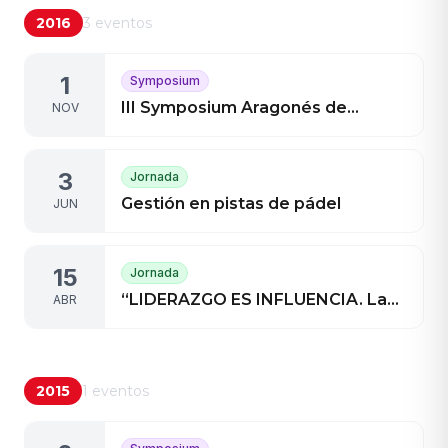
2016
3
eventos
1
Symposium
III Symposium Aragonés de
NOV
Gestión en el Deporte 2016
3
Jornada
Gestión en pistas de pádel
JUN
15
Jornada
“LIDERAZGO ES INFLUENCIA. La
ABR
habilidad de influir en las personas
con la comunicación”
2015
1
eventos