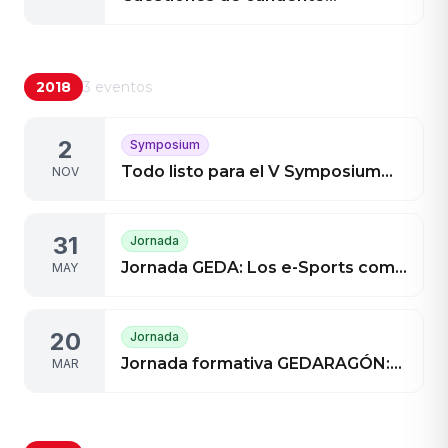
actualidad en el V Symposium
Aragonés de Gestión en el
Deporte
2018
3
eventos
2
Symposium
Todo listo para el V Symposium
NOV
Aragonés de Gestión en el
Deporte
31
Jornada
Jornada GEDA: Los e-Sports como
MAY
¿Deporte?
20
Jornada
Jornada formativa GEDARAGÓN:
MAR
Aspectos prácticos de la nueva
Ley de Contratos del Sector
Público