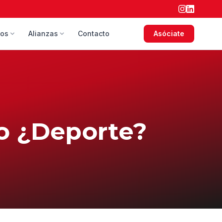
sos
Alianzas
Contacto
Asóciate
o ¿Deporte?