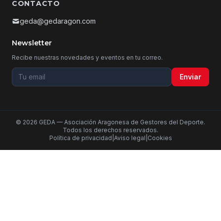
CONTACTO
geda@gedaragon.com
Newsletter
Recibe nuestras novedades y eventos en tu correo.
Tu email para la newsletter
Enviar
© 2026 GEDA — Asociación Aragonesa de Gestores del Deporte.
Todos los derechos reservados.
Política de privacidad
|
Aviso legal
|
Cookies