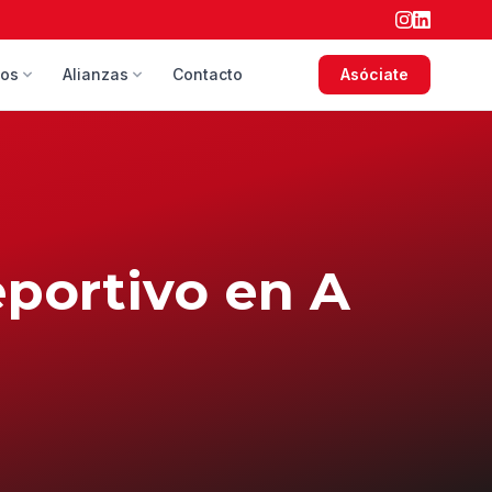
sos
Alianzas
Contacto
Asóciate
portivo en A