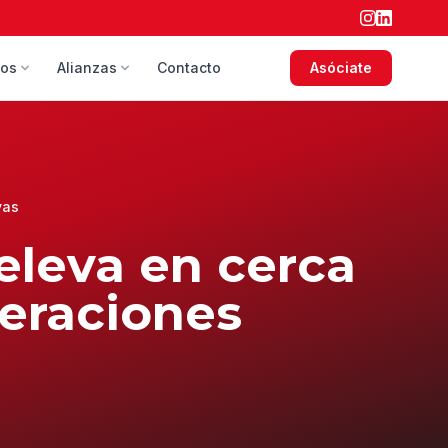
sos
Alianzas
Contacto
Asóciate
vas
eleva en cerca
deraciones