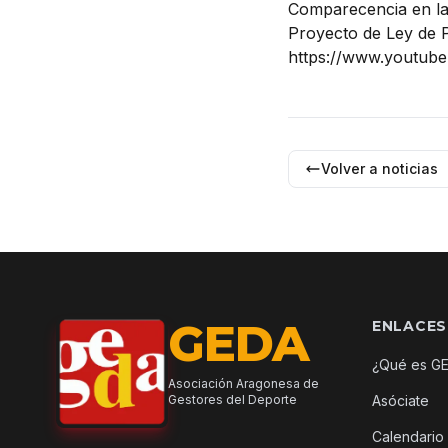
Comparecencia en la 
Proyecto de Ley de 
https://www.youtub
Volver a noticias
GEDA
ENLACES
¿Qué es G
Asociación Aragonesa de
Gestores del Deporte
Asóciate
Calendario