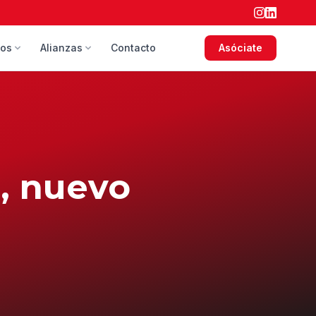
sos
Alianzas
Contacto
Asóciate
a, nuevo