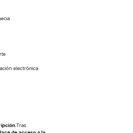
necia
rte
ación electrónica
ripción
.Tras
lace de acceso a la