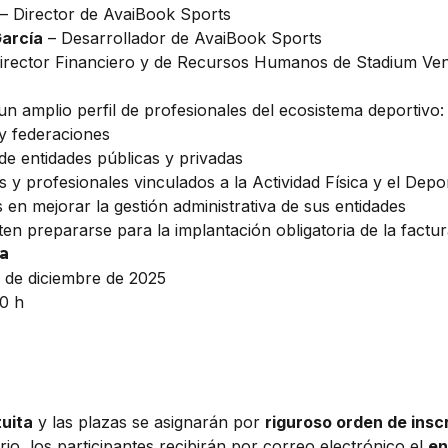
– Director de AvaiBook Sports
arcía
– Desarrollador de AvaiBook Sports
irector Financiero y de Recursos Humanos de Stadium Ve
un amplio perfil de profesionales del ecosistema deportivo:
 y federaciones
de entidades públicas y privadas
 y profesionales vinculados a la Actividad Física y el Depo
 en mejorar la gestión administrativa de sus entidades
en prepararse para la implantación obligatoria de la factur
da
 de diciembre de 2025
00 h
tuita
y las plazas se asignarán por
riguroso orden de insc
io, los participantes recibirán por correo electrónico el
en