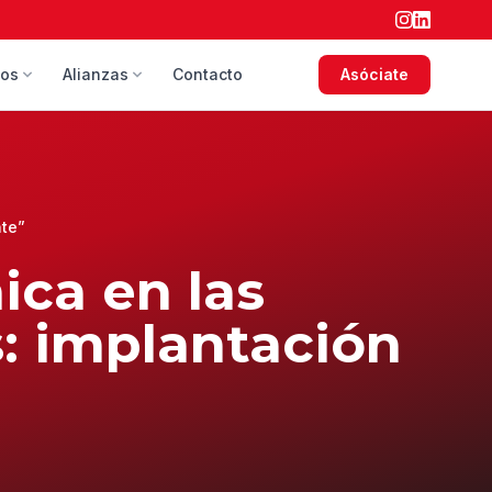
sos
Alianzas
Contacto
Asóciate
nte”
ica en las
: implantación