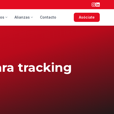
sos
Alianzas
Contacto
Asóciate
ara tracking