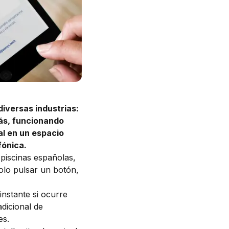
diversas industrias:
más, funcionando
l en un espacio
fónica.
piscinas españolas,
solo pulsar un botón,
instante si ocurre
dicional de
es.